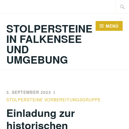
Zum
Suche
Inhalt
nach:
springen
STOLPERSTEINE
MENÜ
IN FALKENSEE
UND
UMGEBUNG
3. SEPTEMBER 2023
STOLPERSTEINE VORBEREITUNGSGRUPPE
Einladung zur
historischen