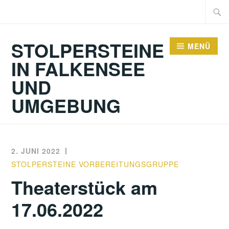
Zum
Suche
Inhalt
nach:
springen
STOLPERSTEINE
MENÜ
IN FALKENSEE
UND
UMGEBUNG
2. JUNI 2022
STOLPERSTEINE VORBEREITUNGSGRUPPE
Theaterstück am
17.06.2022