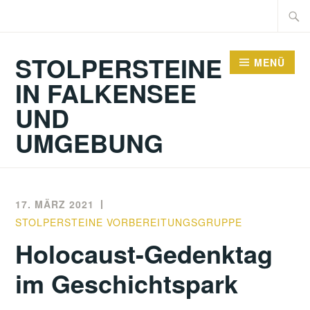
Zum
Suche
Inhalt
nach:
springen
STOLPERSTEINE
MENÜ
IN FALKENSEE
UND
UMGEBUNG
17. MÄRZ 2021
STOLPERSTEINE VORBEREITUNGSGRUPPE
Holocaust-Gedenktag
im Geschichtspark