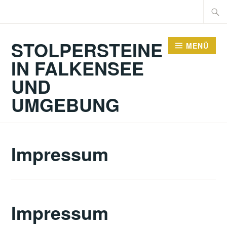
Zum
Suche
Inhalt
nach:
springen
STOLPERSTEINE
MENÜ
IN FALKENSEE
UND
UMGEBUNG
Impressum
Impressum