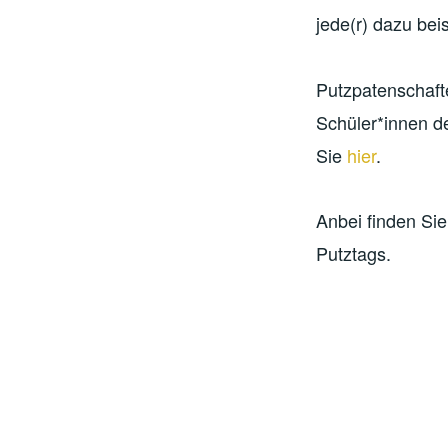
jede(r) dazu bei
Putzpatenschaft
Schüler*innen d
Sie
hier
.
Anbei finden Si
Putztags.