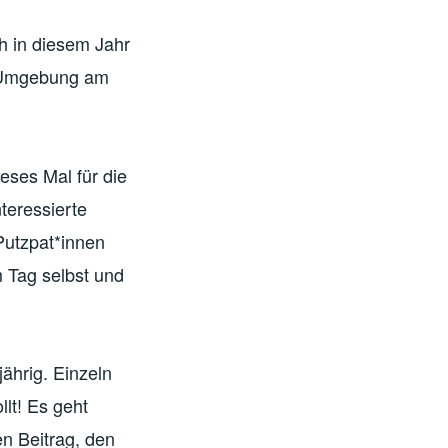
h in diesem Jahr
d Umgebung am
eses Mal für die
teressierte
Putzpat*innen
m Tag selbst und
ährig. Einzeln
lt! Es geht
en Beitrag, den