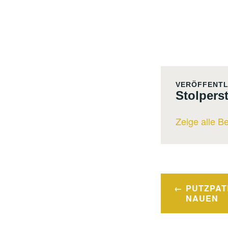
VERÖFFENTL
Stolpers
Zeige alle B
Beitrags
PUTZPAT
NAUEN