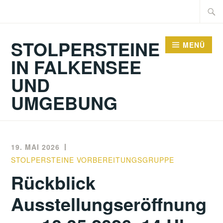
Zum
Suche
Inhalt
nach:
springen
STOLPERSTEINE
MENÜ
IN FALKENSEE
UND
UMGEBUNG
19. MAI 2026
STOLPERSTEINE VORBEREITUNGSGRUPPE
Rückblick
Ausstellungseröffnung