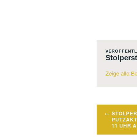
VERÖFFENTL
Stolpers
Zeige alle B
Beitrags
STOLPER
PUTZAKTI
11 UHR 