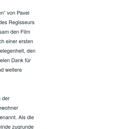
en“ von Pavel
 des Regisseurs
nsam den Film
h einer ersten
Gelegenheit, den
elen Dank für
nd weitere
n der
bewohner
enannt. Als die
einde zugrunde