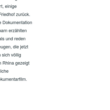
t, einige
Friedhof zurück.
le Dokumentation
barn erzählten
als und reden
gen, die jetzt
sich völlig
n Rhina gezeigt
liche
kumentarfilm.