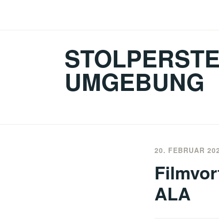
Zum
Inhalt
springen
STOLPERSTE
UMGEBUNG
20. FEBRUAR 20
Filmvor
ALA