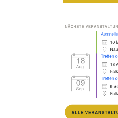
NÄCHSTE VERANSTALTU
Ausstell
10 
Nau
Treffen d
18
18 
Aug.
Fal
Treffen d
09
9 Se
Sep.
Fal
ALLE VERANSTALT