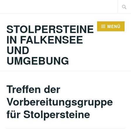
Zum
Suche
Inhalt
nach:
springen
STOLPERSTEINE
MENÜ
IN FALKENSEE
UND
UMGEBUNG
Treffen der
Vorbereitungsgruppe
für Stolpersteine