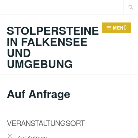
Zum
Suche
Inhalt
nach:
springen
STOLPERSTEINE
MENÜ
IN FALKENSEE
UND
UMGEBUNG
Auf Anfrage
VERANSTALTUNGSORT
Auf Anfrage