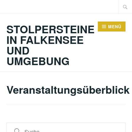
Zum
Suche
Inhalt
nach:
springen
STOLPERSTEINE
MENÜ
IN FALKENSEE
UND
UMGEBUNG
Veranstaltungsüberblick
Suche