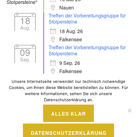
Nauen
Treffen der Vorbereitungsgruppe für
18
Stolpersteine
Aug.
18 Aug. 26
Falkensee
Treffen der Vorbereitungsgruppe für
09
Stolpersteine
Sep.
9 Sep. 26
Falkensee
Unsere Internetseite verwendet nur technisch notwendige
Cookies, um Ihnen diese Website bereitstellen zu können. Für
ALLE VERANSTALTUNGEN
weitere Informationen, sehen Sie sich unsere
Datenschutzerklärung an.
ALLES KLAR
STOLZ BEREITGESTELLT VON WORDPRESS
|
THEME:
DATENSCHUTZERKLÄRUNG
IXION VON
AUTOMATTIC
.