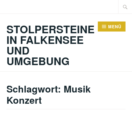
Zum
Suche
Inhalt
nach:
springen
STOLPERSTEINE
MENÜ
IN FALKENSEE
UND
UMGEBUNG
Schlagwort:
Musik
Konzert