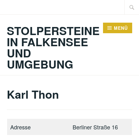
Zum
Suche
Inhalt
nach:
springen
STOLPERSTEINE
MENÜ
IN FALKENSEE
UND
UMGEBUNG
Karl Thon
Adresse
Berliner Straße 16