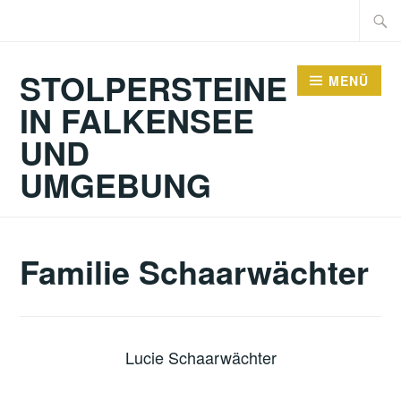
Zum
Suche
Inhalt
nach:
springen
STOLPERSTEINE
MENÜ
IN FALKENSEE
UND
UMGEBUNG
Familie Schaarwächter
Lucie Schaarwächter