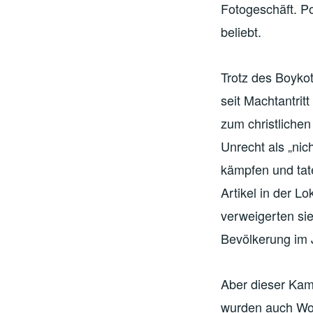
Fotogeschäft. P
beliebt.
Trotz des Boyko
seit Machtantrit
zum christliche
Unrecht als „ni
kämpfen und tate
Artikel in der 
verweigerten si
Bevölkerung im 
Aber dieser Kam
wurden auch Woh