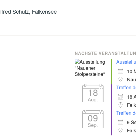
nfred Schulz, Falkensee
NÄCHSTE VERANSTALTU
Ausstell
10 
Nau
Treffen d
18
18 
Aug.
Fal
Treffen d
09
9 Se
Sep.
Fal