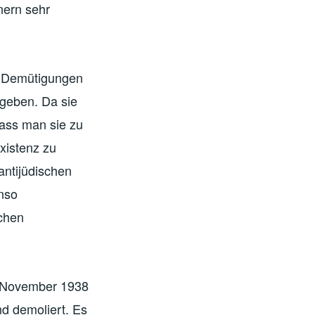
nern sehr
d Demütigungen
ugeben. Da sie
dass man sie zu
xistenz zu
antijüdischen
enso
schen
. November 1938
d demoliert. Es