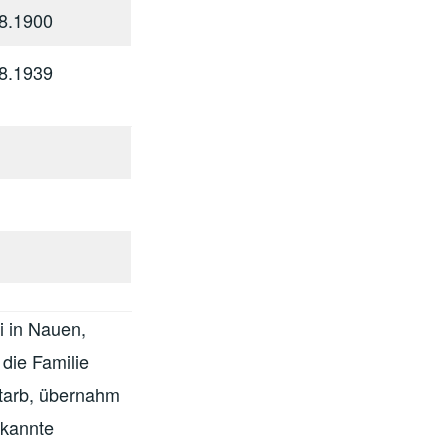
8.1900
8.1939
i in Nauen,
die Familie
starb, übernahm
ekannte