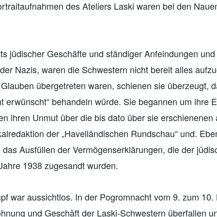
ortraitaufnahmen des Ateliers Laski waren bei den Naue
tts jüdischer Geschäfte und ständiger Anfeindungen un
t der Nazis, waren die Schwestern nicht bereit alles aufz
n Glauben übergetreten waren, schienen sie überzeugt, 
cht erwünscht“ behandeln würde. Sie begannen um ihre E
n ihren Unmut über die bis dato über sie erschienenen 
Lokalredaktion der „Havelländischen Rundschau“ und. Eb
e das Ausfüllen der Vermögenserklärungen, die der jüdi
Jahre 1938 zugesandt wurden.
pf war aussichtlos. In der Pogromnacht vom 9. zum 10
nung und Geschäft der Laski-Schwestern überfallen un