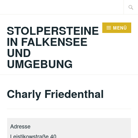
Zum
Suche
Inhalt
nach:
springen
STOLPERSTEINE
MENÜ
IN FALKENSEE
UND
UMGEBUNG
Charly Friedenthal
Adresse
Leistikowstraße 40