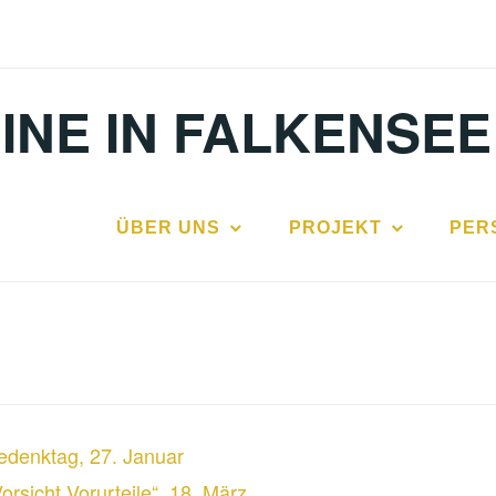
INE IN FALKENSEE
ÜBER UNS
PROJEKT
PER
edenktag, 27. Januar
orsicht Vorurteile“, 18. März