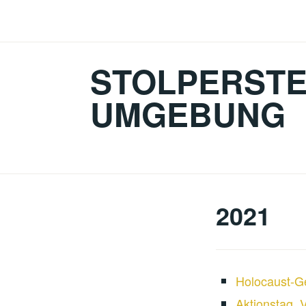
Zum
Inhalt
springen
STOLPERSTE
UMGEBUNG
2021
Holocaust-G
Aktionstag „V