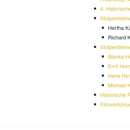
4. Historisc
Stolperstein
Hertha K
Richard 
Stolperstein
Bianka H
Emil Hom
Hans Ho
Michael 
Historische 
Filmvorführu