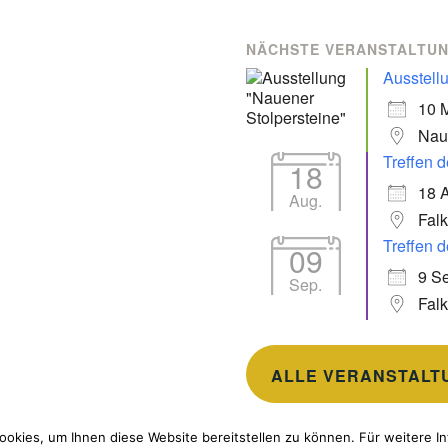
NÄCHSTE VERANSTALTU
Ausstell
10 
Nau
Treffen d
18
18 
Aug.
Fal
Treffen d
09
9 Se
Sep.
Fal
ALLE VERANSTALT
okies, um Ihnen diese Website bereitstellen zu können. Für weitere In