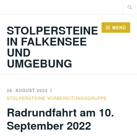
Zum
Suche
Inhalt
nach:
springen
STOLPERSTEINE
MENÜ
IN FALKENSEE
UND
UMGEBUNG
26. AUGUST 2022
STOLPERSTEINE VORBEREITUNGSGRUPPE
Radrundfahrt am 10.
September 2022