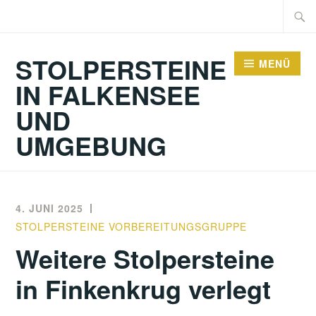
Zum
Suche
Inhalt
nach:
springen
STOLPERSTEINE
MENÜ
IN FALKENSEE
UND
UMGEBUNG
4. JUNI 2025
STOLPERSTEINE VORBEREITUNGSGRUPPE
Weitere Stolpersteine
in Finkenkrug verlegt