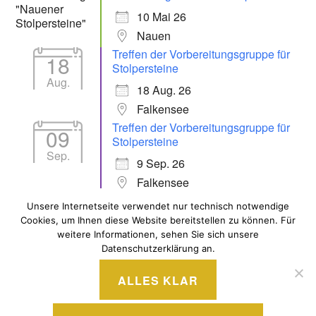
10 Mai 26
Nauen
Treffen der Vorbereitungsgruppe für
18
Stolpersteine
Aug.
18 Aug. 26
Falkensee
Treffen der Vorbereitungsgruppe für
09
Stolpersteine
Sep.
9 Sep. 26
Falkensee
Unsere Internetseite verwendet nur technisch notwendige
Cookies, um Ihnen diese Website bereitstellen zu können. Für
ALLE VERANSTALTUNGEN
weitere Informationen, sehen Sie sich unsere
Datenschutzerklärung an.
ALLES KLAR
STOLZ BEREITGESTELLT VON WORDPRESS
|
THEME: