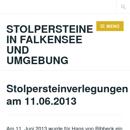
Zum
Suche
Inhalt
nach:
springen
STOLPERSTEINE
MENÜ
IN FALKENSEE
UND
UMGEBUNG
Stolpersteinverlegungen
am 11.06.2013
Am 11. Juni 2013 wurde für Hans von Ribbeck ein