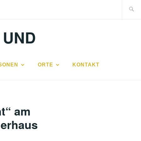
Suche
nach:
 UND
SONEN
ORTE
KONTAKT
nt“ am
gerhaus