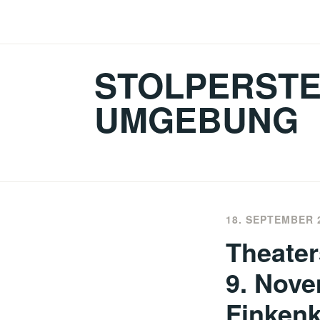
Zum
Inhalt
springen
STOLPERSTE
UMGEBUNG
18. SEPTEMBER 
Theater
9. Nove
Finken