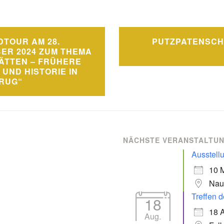
navigation
TOUR AM 28.
PUTZPATENSCH
ER 2024 ZUM THEMA
ÄTTEN – FRÜHERE
 UND HISTORIE IN
RUG“
NÄCHSTE VERANSTALTU
Ausstell
10 
Nau
Treffen d
18
18 
Aug.