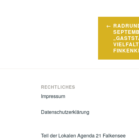
Beitrags
RADRUND
SEPTEMB
„GASTST
VIELFALT
FINKENK
RECHTLICHES
Impressum
Datenschutzerklärung
Teil der Lokalen Agenda 21 Falkensee