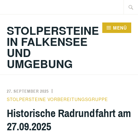
Zum
Suche
Inhalt
nach:
springen
STOLPERSTEINE
MENÜ
IN FALKENSEE
UND
UMGEBUNG
27. SEPTEMBER 2025
STOLPERSTEINE VORBEREITUNGSGRUPPE
Historische Radrundfahrt am
27.09.2025