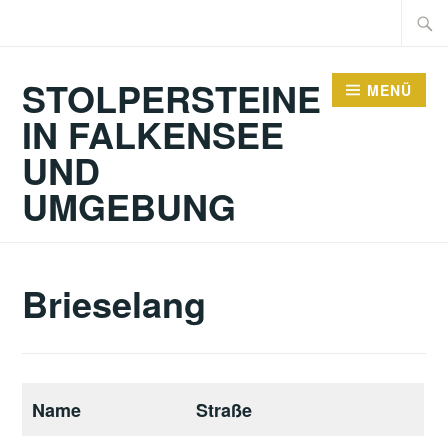
Zum
Suche
Inhalt
nach:
springen
STOLPERSTEINE
MENÜ
IN FALKENSEE
UND
UMGEBUNG
Brieselang
Name
Straße