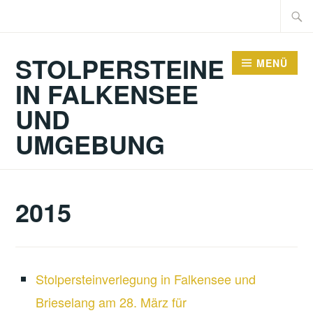
Zum
Suche
Inhalt
nach:
springen
STOLPERSTEINE
MENÜ
IN FALKENSEE
UND
UMGEBUNG
2015
Stolpersteinverlegung in Falkensee und
Brieselang am 28. März für