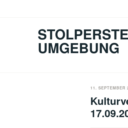
Zum
Inhalt
springen
STOLPERSTE
UMGEBUNG
11. SEPTEMBER 
Kulturv
17.09.2