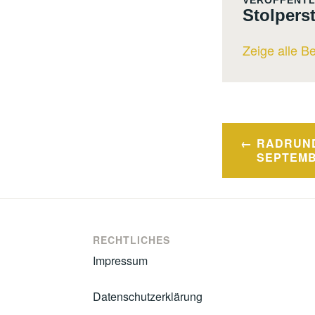
VERÖFFENTL
Stolpers
Zeige alle B
Beitrags
RADRUND
SEPTEMB
RECHTLICHES
Impressum
Datenschutzerklärung