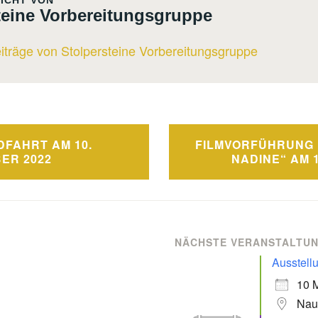
ICHT VON
teine Vorbereitungsgruppe
eiträge von Stolpersteine Vorbereitungsgruppe
navigation
FAHRT AM 10.
FILMVORFÜHRUNG 
ER 2022
NADINE“ AM 1
NÄCHSTE VERANSTALTU
Ausstell
10 
Nau