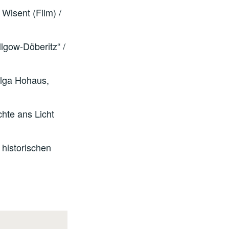
Wisent (Film) /
lgow-Döberitz“ /
elga Hohaus,
chte ans Licht
 historischen