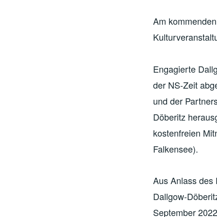
Am kommenden S
Kulturveranstalt
Engagierte Dall
der NS-Zeit abg
und der Partners
Döberitz herausg
kostenfreien Mi
Falkensee).
Aus Anlass des
Dallgow-Döberi
September 2022 