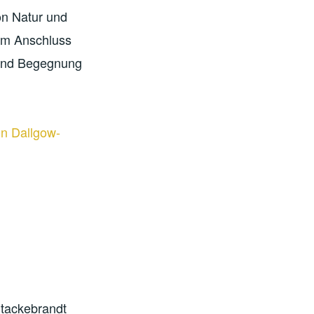
on Natur und
 Im Anschluss
 und Begegnung
on Dallgow-
Stackebrandt