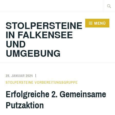
Zum
Suche
Inhalt
nach:
springen
STOLPERSTEINE
MENÜ
IN FALKENSEE
UND
UMGEBUNG
28. JANUAR 2024
STOLPERSTEINE VORBEREITUNGSGRUPPE
Erfolgreiche 2. Gemeinsame
Putzaktion