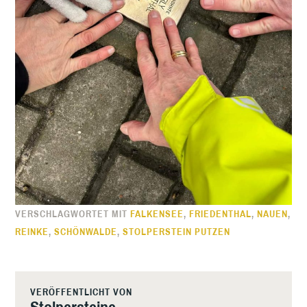
VERSCHLAGWORTET MIT
FALKENSEE
,
FRIEDENTHAL
,
NAUEN
,
REINKE
,
SCHÖNWALDE
,
STOLPERSTEIN PUTZEN
VERÖFFENTLICHT VON
Stolpersteine