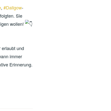
e
,
#Dallgow
-
folgten. Sie
eigen wollen!
r erlaubt und
wann immer
ktive Erinnerung.