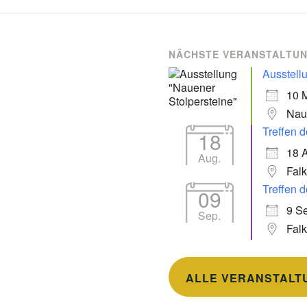
NÄCHSTE VERANSTALTU
Ausstell
10 
Nau
Treffen d
18
18 
Aug.
Fal
Treffen d
09
9 Se
Sep.
Fal
ALLE VERANSTALT