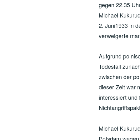
gegen 22.35 Uhr
Michael Kukurud
2. Juni1933 in 
verweigerte man
Aufgrund polnis
Todesfall zunäc
zwischen der po
dieser Zeit war
interessiert un
Nichtangriffspak
Michael Kukuru
Potsdam wegen V