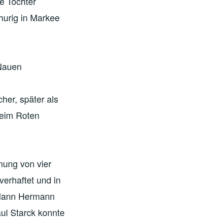
e Tochter
urig in Markee
 Nauen
her, später als
beim Roten
nung von vier
verhaftet und in
-Mann Hermann
ul Starck konnte