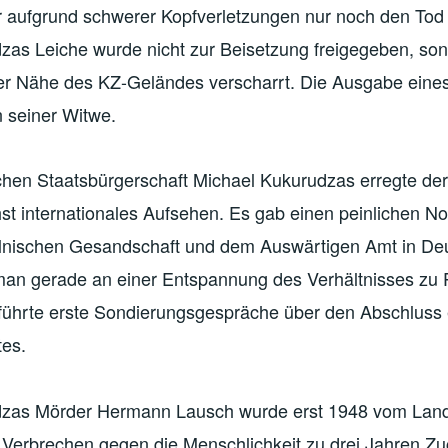
 aufgrund schwerer Kopfverletzungen nur noch den Tod f
zas Leiche wurde nicht zur Beisetzung freigegeben, so
der Nähe des KZ-Geländes verscharrt. Die Ausgabe eine
 seiner Witwe.
chen Staatsbürgerschaft Michael Kukurudzas erregte der
hst internationales Aufsehen. Es gab einen peinlichen N
lnischen Gesandschaft und dem Auswärtigen Amt in De
 man gerade an einer Entspannung des Verhältnisses zu 
d führte erste Sondierungsgespräche über den Abschluss
tes.
dzas Mörder Hermann Lausch wurde erst 1948 vom Land
erbrechen gegen die Menschlichkeit zu drei Jahren Z