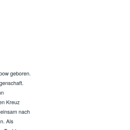
abow geboren.
ngenschaft.
nn
en Kreuz
emeinsam nach
n. Als