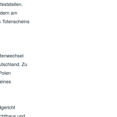
eststellen.
ndern am
s Totenscheins
otenwechsel
utschland. Zu
Polen
 eines
gericht
uchthaus und