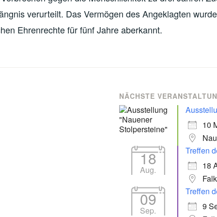
ängnis verurteilt. Das Vermögen des Angeklagten wurd
chen Ehrenrechte für fünf Jahre aberkannt.
NÄCHSTE VERANSTALTU
Ausstell
10 
Nau
Treffen d
18
18 
Aug.
Fal
Treffen d
09
9 Se
Sep.