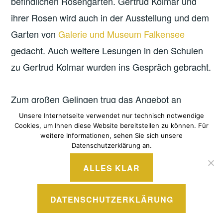
befindlichen Rosengarten. Gertrud Kolmar und
ihrer Rosen wird auch in der Ausstellung und dem
Garten von
Galerie und Museum Falkensee
gedacht. Auch weitere Lesungen in den Schulen
zu Gertrud Kolmar wurden ins Gespräch gebracht.
Zum großen Gelingen trug das Angebot an
diversen Getränken, Kaffee & Kuchen des
Unsere Internetseite verwendet nur technisch notwendige
Cookies, um Ihnen diese Website bereitstellen zu können. Für
Bürgerhaus-Vereins ebenso wie die finanzielle
weitere Informationen, sehen Sie sich unsere
Datenschutzerklärung an.
Unterstützung durch die Falkenseer
Partnerschaft
für Demokratie
bei, denen allen unser Dank
ALLES KLAR
gebührt.
DATENSCHUTZERKLÄRUNG