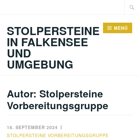
Zum
Suche
Inhalt
nach:
springen
STOLPERSTEINE
MENÜ
IN FALKENSEE
UND
UMGEBUNG
Autor:
Stolpersteine
Vorbereitungsgruppe
18. SEPTEMBER 2024
STOLPERSTEINE VORBEREITUNGSGRUPPE