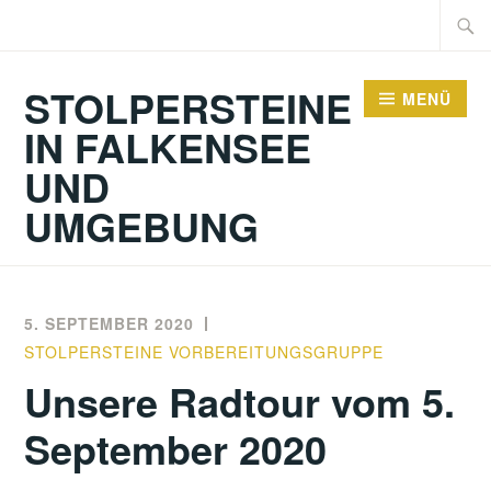
Zum
Suche
Inhalt
nach:
springen
STOLPERSTEINE
MENÜ
IN FALKENSEE
UND
UMGEBUNG
5. SEPTEMBER 2020
STOLPERSTEINE VORBEREITUNGSGRUPPE
Unsere Radtour vom 5.
September 2020