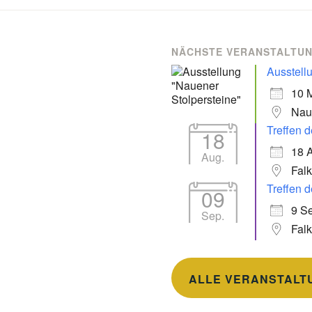
NÄCHSTE VERANSTALTU
Ausstell
10 
Nau
Treffen d
18
18 
Aug.
Fal
Treffen d
09
9 Se
Sep.
Fal
ALLE VERANSTALT