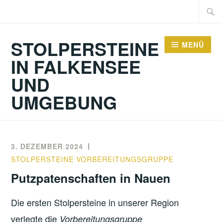
Zum
Suche
Inhalt
nach:
springen
STOLPERSTEINE
MENÜ
IN FALKENSEE
UND
UMGEBUNG
Alle Beiträge
3. DEZEMBER 2024
STOLPERSTEINE VORBEREITUNGSGRUPPE
Putzpatenschaften in Nauen
Die ersten Stolpersteine in unserer Region
verlegte die
Vorbereitungsgruppe