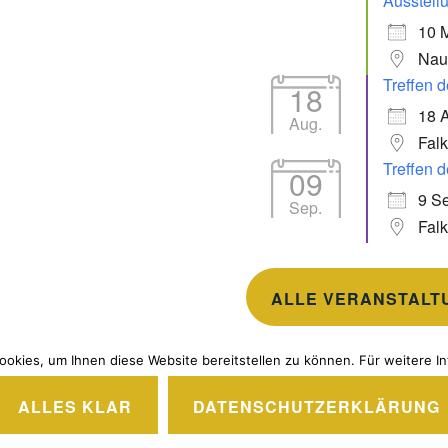
Ausstell
10 
Nau
Treffen d
18
18 
Aug.
Fal
Treffen d
09
9 Se
Sep.
Fal
ALLE VERANSTALT
okies, um Ihnen diese Website bereitstellen zu können. Für weitere In
ALLES KLAR
DATENSCHUTZERKLÄRUNG
EREITGESTELLT VON WORDPRESS
|
THEME: IXION VON
AU