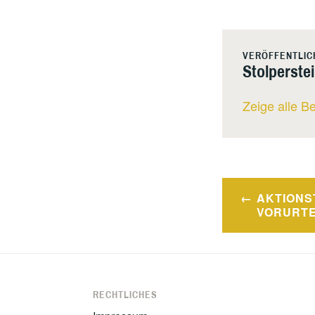
VERÖFFENTLIC
Stolperste
Zeige alle B
Beitragsna
AKTIONS
VORURTE
RECHTLICHES