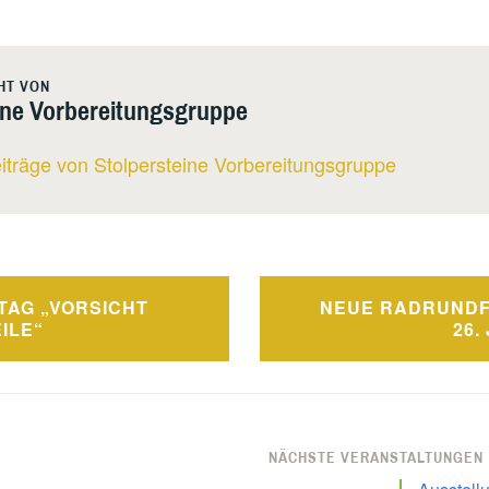
HT VON
ine Vorbereitungsgruppe
eiträge von Stolpersteine Vorbereitungsgruppe
vigation
TAG „VORSICHT
NEUE RADRUND
ILE“
26.
NÄCHSTE VERANSTALTUNGEN