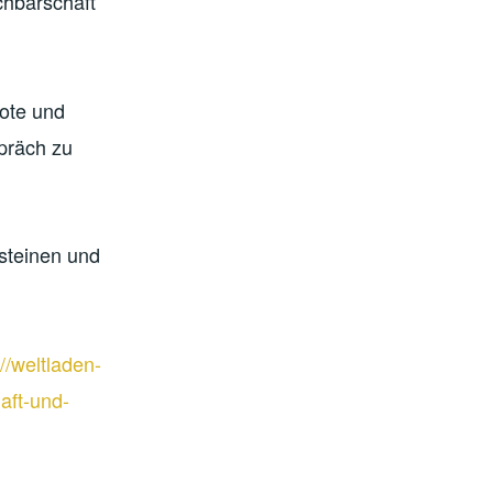
chbarschaft
bote und
präch zu
steinen und
://weltladen-
aft-und-