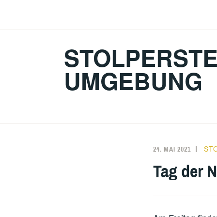
Zum
Inhalt
springen
STOLPERSTE
UMGEBUNG
ST
24. MAI 2021
Tag der 