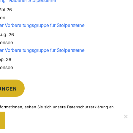
ung "Nauener Stolpersteine"
Mai 26
en
er Vorbereitungsgruppe für Stolpersteine
Aug. 26
kensee
er Vorbereitungsgruppe für Stolpersteine
p. 26
kensee
UNGEN
formationen, sehen Sie sich unsere Datenschutzerklärung an.
TOMATTIC
.