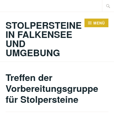
Zum
Suche
Inhalt
nach:
springen
STOLPERSTEINE
MENÜ
IN FALKENSEE
UND
UMGEBUNG
Treffen der
Vorbereitungsgruppe
für Stolpersteine