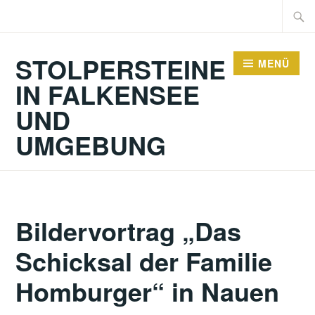
Zum
Suche
Inhalt
nach:
springen
STOLPERSTEINE
MENÜ
IN FALKENSEE
UND
UMGEBUNG
Bildervortrag „Das
Schicksal der Familie
Homburger“ in Nauen