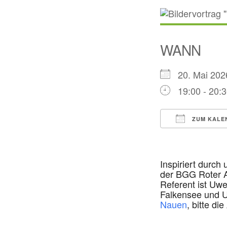
WANN
20. Mai 2
19:00 - 20:
ZUM KALE
ICS herunte
Inspiriert durch
der BGG Roter A
Referent ist Uwe
Falkensee und U
Nauen
, bitte d