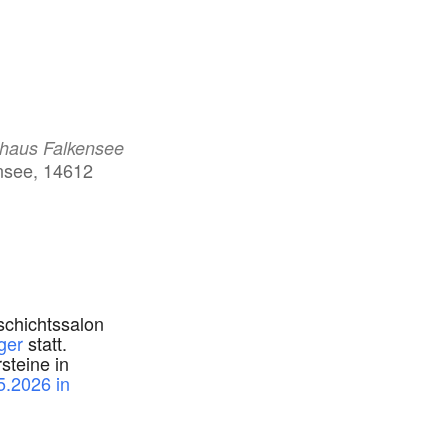
haus Falkensee
ensee, 14612
Calendar
Office 365
schichtssalon
ger
statt.
steine in
5.2026 in