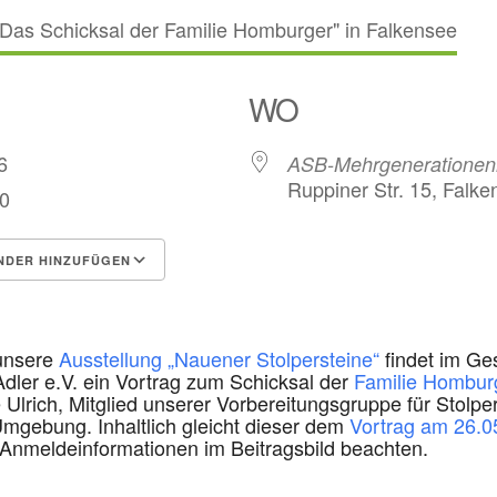
WO
026
ASB-Mehrgenerationen
Ruppiner Str. 15, Falk
30
NDER HINZUFÜGEN
rladen
Google Kalender
i
 unsere
Ausstellung „Nauener Stolpersteine“
findet im Ge
dler e.V. ein Vortrag zum Schicksal der
Familie Hombur
 Ulrich, Mitglied unserer Vorbereitungsgruppe für Stolper
mgebung. Inhaltlich gleicht dieser dem
Vortrag am 26.0
ie Anmeldeinformationen im Beitragsbild beachten.