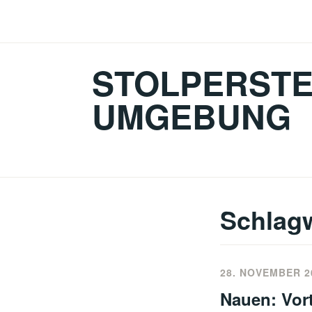
Zum
Inhalt
springen
STOLPERSTE
UMGEBUNG
Schlag
28. NOVEMBER 2
Nauen: Vort