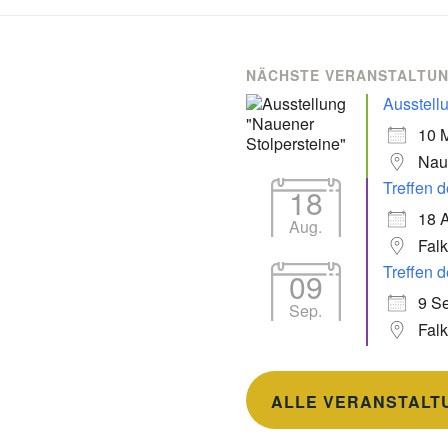
NÄCHSTE VERANSTALTU
Ausstell
10 
Nau
Treffen d
18
18 
Aug.
Fal
Treffen d
09
9 Se
Sep.
Fal
ALLE VERANSTALT