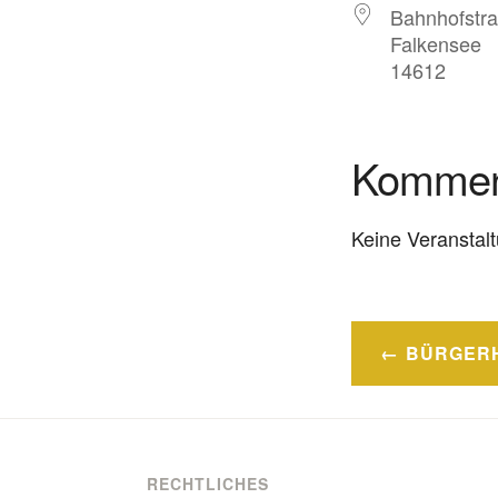
Bahnhofstra
Falkensee
14612
Kommen
Keine Veranstal
Beitrags
BÜRGER
RECHTLICHES