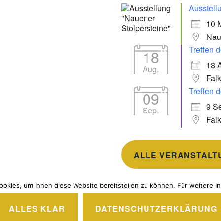
Ausstell
10 
Nau
Treffen d
18
18 
Aug.
Fal
Treffen d
09
9 Se
Sep.
Fal
ALLE VERANSTALT
okies, um Ihnen diese Website bereitstellen zu können. Für weitere In
ALLES KLAR
DATENSCHUTZERKLÄRUNG
EREITGESTELLT VON WORDPRESS
|
THEME: IXION VON
AU