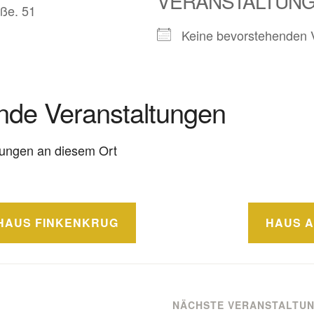
VERANSTALTUN
ße. 51
Keine bevorstehenden 
de Veranstaltungen
tungen an diesem Ort
navigation
HAUS FINKENKRUG
HAUS 
NÄCHSTE VERANSTALTU