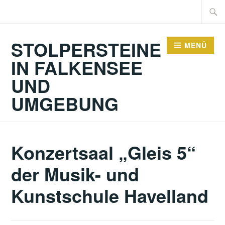
Zum
Suche
Inhalt
nach:
springen
STOLPERSTEINE
MENÜ
IN FALKENSEE
UND
UMGEBUNG
Konzertsaal „Gleis 5“
der Musik- und
Kunstschule Havelland