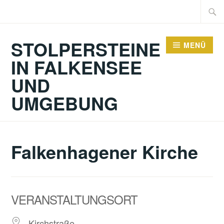
Zum
Suche
Inhalt
nach:
springen
STOLPERSTEINE
MENÜ
IN FALKENSEE
UND
UMGEBUNG
Falkenhagener Kirche
VERANSTALTUNGSORT
Kirchstraße