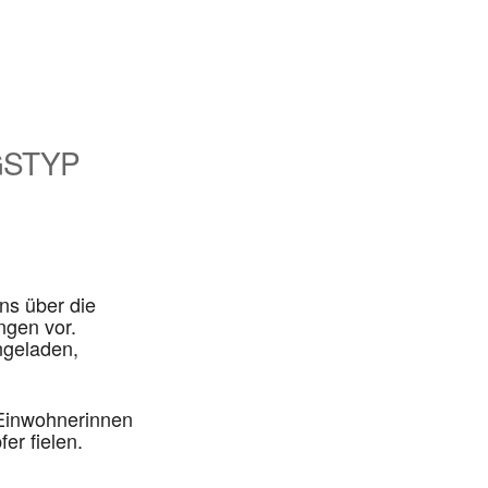
GSTYP
Calendar
Office 365
ns über die
ngen vor.
ngeladen,
 Einwohnerinnen
r fielen.