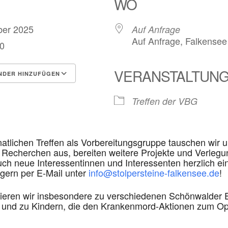
WO
mber 2025
Auf Anfrage
Auf Anfrage, Falkensee
00
VERANSTALTUN
NDER HINZUFÜGEN
rladen
Google Kalender
i
Treffen der VBG
tlichen Treffen als Vorbereitungsgruppe tauschen wir u
 Recherchen aus, bereiten weitere Projekte und Verlegu
uch neue Interessentinnen und Interessenten herzlich ei
 gern per E-Mail unter
info@stolpersteine-falkensee.de
!
hieren wir insbesondere zu verschiedenen Schönwalder
und zu Kindern, die den Krankenmord-Aktionen zum Opfe