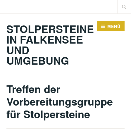
Zum
Suche
Inhalt
nach:
springen
STOLPERSTEINE
MENÜ
IN FALKENSEE
UND
UMGEBUNG
Treffen der
Vorbereitungsgruppe
für Stolpersteine