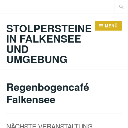
Zum
Suche
Inhalt
nach:
springen
STOLPERSTEINE
MENÜ
IN FALKENSEE
UND
UMGEBUNG
Regenbogencafé
Falkensee
NÄCHSTE VERANSTALTUNG