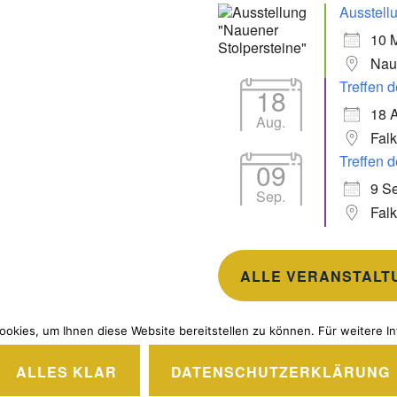
Ausstell
10 
Nau
Treffen d
18
18 
Aug.
Fal
Treffen d
09
9 Se
Sep.
Fal
ALLE VERANSTALT
okies, um Ihnen diese Website bereitstellen zu können. Für weitere In
ALLES KLAR
DATENSCHUTZERKLÄRUNG
EREITGESTELLT VON WORDPRESS
|
THEME: IXION VON
AU