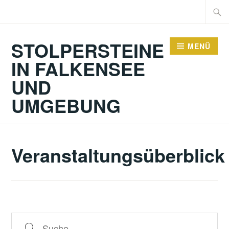
Zum
Suche
Inhalt
nach:
springen
STOLPERSTEINE
MENÜ
IN FALKENSEE
UND
UMGEBUNG
Veranstaltungsüberblick
Suche