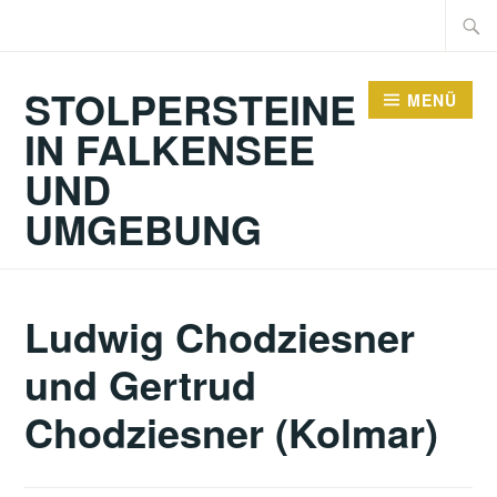
Zum
Suche
Inhalt
nach:
springen
STOLPERSTEINE
MENÜ
IN FALKENSEE
UND
UMGEBUNG
Ludwig Chodziesner
und Gertrud
Chodziesner (Kolmar)