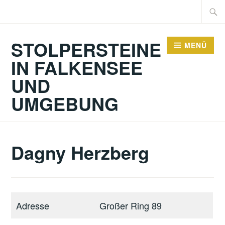
Zum
Suche
Inhalt
nach:
springen
STOLPERSTEINE
MENÜ
IN FALKENSEE
UND
UMGEBUNG
Dagny Herzberg
Adresse
Großer Ring 89